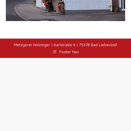
Metzgerei Holzinger | Karlstraße 4 | 75378 Bad Liebenzell
Footer Nav